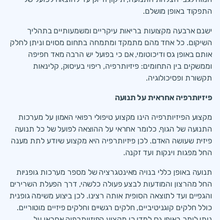
התפקוד באופן מושלם.
ישנם ארבעה מקצועות בריאות עיקריים ומשמעותיים בתהליך
השיקום. כל אחד מהם מתמקד ומתמחה בתחום מסוים וניתן לחלק
אותם באופן גס ודיכוטומי, אם כי בפועל יש הרבה מאד חפיפה
וממשקים בין התחומים: פיזיותרפיה, ריפוי בעיסוק, קלינאות
תקשורת ופסיכולוגיה.
פיזיותרפיה אחראית על תנועה
מקצוע הפיזיותרפיה הינו מקצוע טיפולי רפואי האמון על מערכות
התנועה של הגוף, כלומר אחראי על ההוצאה לפועל של כל תנועה
פיזית שעושה האדם. לכן פיזיותרפיה היא מקצוע שיודע לתת מענה
החל מפגות וינקות ועד זקנה.
תנועה באופן כללי בנויה מאינטגרציה של מספר מערכות גופניות
החל מהרצון והמודעות לבצע פעולה כלשהי, דרך הפעלת השרירים
והגפיים ועד לתוצאה הסופית אותה רצינו. לכן ביצוע משימה גופנית
כולל חלקים קוגניטיביים, חלקים רגשיים וחלקים פיזיים מוטוריים.
ניתן לומר באופן גס למדי כי מקצוע הפיזיותרפיה אחראי על